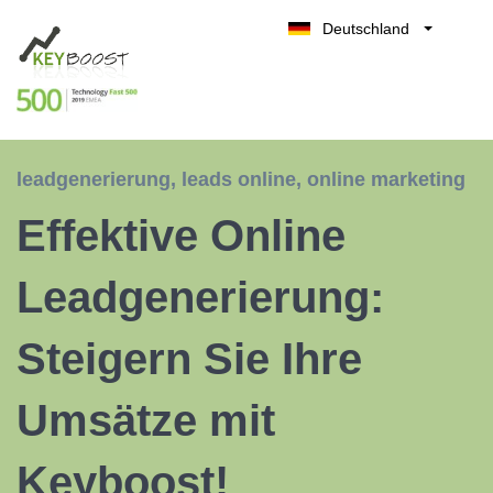
Deutschland
Belgique
Kostenlos testen
België
Nederland
France
leadgenerierung
,
leads online
,
online marketing
UK
Effektive Online
España
Italia
Leadgenerierung:
Steigern Sie Ihre
Umsätze mit
Keyboost!