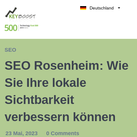
Deutschland
Belgique
Kostenlos testen
België
Nederland
France
SEO
UK
SEO Rosenheim: Wie
España
Italia
Sie Ihre lokale
Sichtbarkeit
verbessern können
23 Mai, 2023
0 Comments