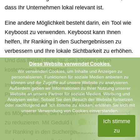
dass Ihr Unternehmen lokal relevant ist.
Eine andere Möglichkeit besteht darin, ein Tool wie
Keyboost zu verwenden. Keyboost kann Ihnen
helfen, Ihr Ranking in den Suchergebnissen zu
verbessern und Ihre lokale Sichtbarkeit zu erhöhen.
Und das Beste daran ist: Sie können einen
Diese Website verwendet Cookies.
kostenlosen Test starten!
Wir verwenden Cookies, um Inhalte und Anzeigen zu
personalisieren, Funktionen für soziale Medien anbieten zu
können und die Zugriffe auf unsere Website zu analysieren.
Insgesamt ist SEO Rosenheim ein wichtiger
Außerdem geben wir Informationen zu Ihrer Nutzung unserer
Prozess für jedes Unternehmen in der Region.
Website an unsere Partner für soziale Medien, Werbung und
Analysen weiter. Sobald Sie den Besuch der Website fortsetzen
Obwohl es teuer und zeitaufwändig sein kann, gibt
oder nachfolgend auf 'Ich stimme zu' klicken, erklären Sie sich mit
unserer Verwendung von Cookies einverstanden.
es Möglichkeiten, die Kosten und den Zeitaufwand
Ich stimme
zu reduzieren. Mit Geduld und Ausdauer können Sie
Mit uns chatten
zu
Ihr Ranking in den Suchergebnissen verbessern