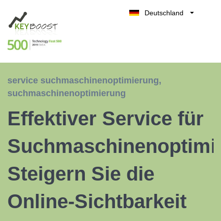
Deutschland
Belgique
Kostenlos testen
België
Nederland
France
service suchmaschinenoptimierung
,
UK
suchmaschinenoptimierung
España
Effektiver Service für
Italia
Suchmaschinenoptimi
Steigern Sie die
Online-Sichtbarkeit