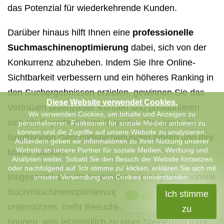
das Potenzial für wiederkehrende Kunden.
Darüber hinaus hilft Ihnen eine
professionelle
Suchmaschinenoptimierung
dabei, sich von der
Konkurrenz abzuheben. Indem Sie Ihre Online-
Sichtbarkeit verbessern und ein höheres Ranking in
den Suchergebnissen erzielen, gewinnen Sie das
Diese Website verwendet Cookies.
Vertrauen potenzieller Kunden und positionieren
Wir verwenden Cookies, um Inhalte und Anzeigen zu
sich als Experte in Ihrer Branche. Dies kann zu
personalisieren, Funktionen für soziale Medien anbieten zu
können und die Zugriffe auf unsere Website zu analysieren.
langfristigen Geschäftsbeziehungen führen und Ihre
Außerdem geben wir Informationen zu Ihrer Nutzung unserer
Website an unsere Partner für soziale Medien, Werbung und
Marke stärken.
Analysen weiter. Sobald Sie den Besuch der Website fortsetzen
oder nachfolgend auf 'Ich stimme zu' klicken, erklären Sie sich mit
Insgesamt kann die Investition in eine professionelle
unserer Verwendung von Cookies einverstanden.
Suchmaschinenoptimierung Ihr Unternehmen dabei
Ich stimme
Mit uns chatten
unterstützen, mehr Besucher auf Ihre Website zu
zu
bringen, was letztendlich zu einer Steigerung Ihrer