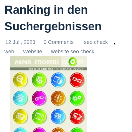
Ranking in den
Suchergebnissen
12 Juli, 2023
0 Comments
seo check
,
web
,
Website
,
website seo check