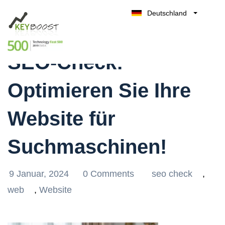
Deutschland
Der ultimative Online-
Belgique
Kostenlos testen
België
SEO-Check:
Nederland
France
Optimieren Sie Ihre
UK
España
Website für
Italia
Suchmaschinen!
9 Januar, 2024
0 Comments
seo check
,
web
,
Website