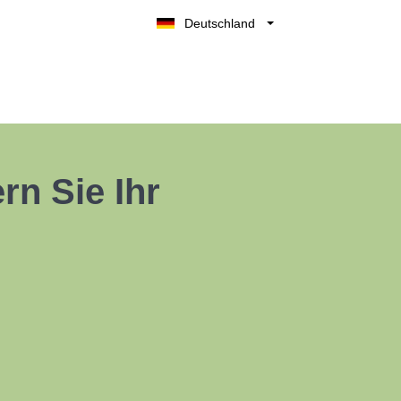
Deutschland
Belgique
België
Nederland
France
UK
rn Sie Ihr
España
Italia