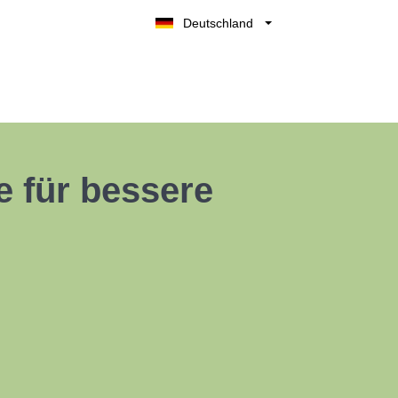
Deutschland
Belgique
België
Nederland
France
UK
e für bessere
España
Italia